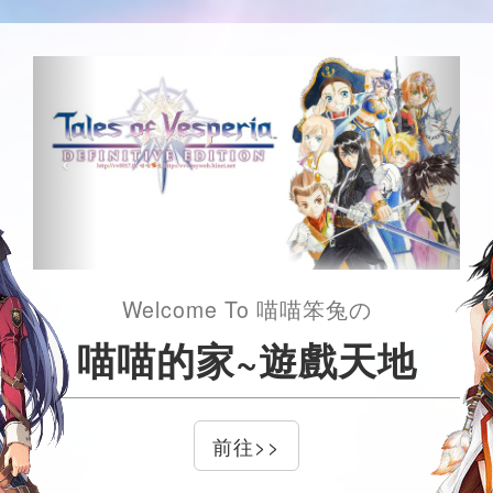
Welcome To 喵喵笨兔の
喵喵的家~遊戲天地
前往>>