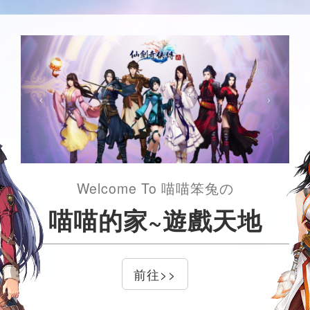
Welcome To 喵喵笨兔の
喵喵的家~遊戲天地
前往>>