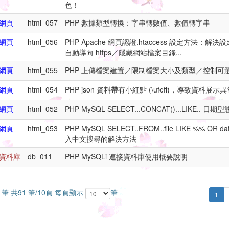
色！
網頁
html_057
PHP 數據類型轉換：字串轉數值、數值轉字串
網頁
html_056
PHP Apache 網頁認證.htaccess 設定方法：解
自動導向 https／隱藏網站檔案目錄...
網頁
html_055
PHP 上傳檔案建置／限制檔案大小及類型／控制可
網頁
html_054
PHP json 資料帶有小紅點 (\ufeff)，導致資料展
網頁
html_052
PHP MySQL SELECT...CONCAT()...LIKE
網頁
html_053
PHP MySQL SELECT..FROM..file LIKE %%
入中文搜尋的解決方法
資料庫
db_011
PHP MySQLi 連接資料庫使用概要說明
0 筆 共91 筆/10頁 每頁顯示
筆
1