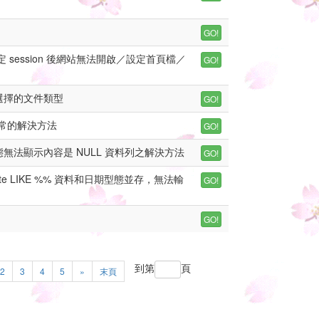
決設定 session 後網站無法開啟／設定首頁檔／
選擇的文件類型
示異常的解決方法
.. 日期型態無法顯示內容是 NULL 資料列之解決方法
 OR date LIKE %% 資料和日期型態並存，無法輸
到第
頁
2
3
4
5
»
末頁