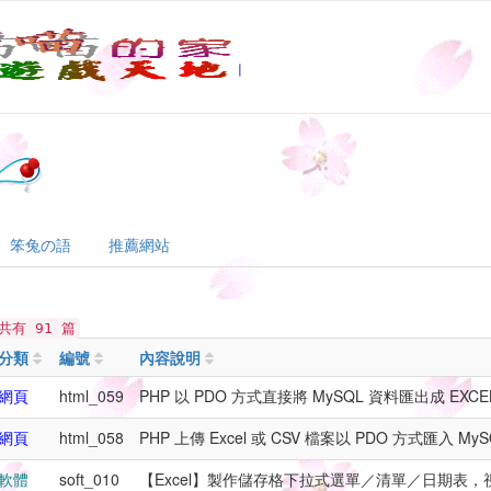
笨兔の語
推薦網站
有 91 篇
分類
編號
內容說明
網頁
html_059
PHP 以 PDO 方式直接將 MySQL 資料匯出成 EXCEL
網頁
html_058
PHP 上傳 Excel 或 CSV 檔案以 PDO 方式匯入 My
軟體
soft_010
【Excel】製作儲存格下拉式選單／清單／日期表