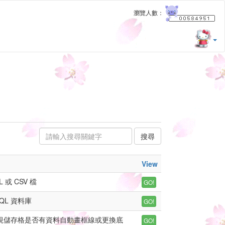
瀏覽人數：
View
 或 CSV 檔
SQL 資料庫
，視儲存格是否有資料自動畫框線或更換底